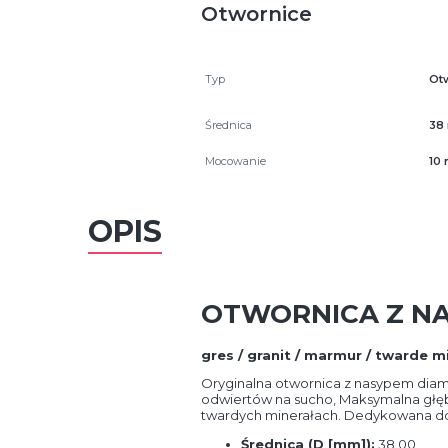
Otwornice
Typ
Ot
Średnica
38
Mocowanie
10
OPIS
OTWORNICA Z NA
gres / granit / marmur / twarde m
Oryginalna otwornica z nasypem dia
odwiertów na sucho, Maksymalna głęb
twardych minerałach. Dedykowana do
Średnica (D [mm]):
38.00