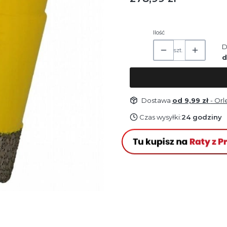
Ilość
D
szt.
d
Dostawa
od 9,99 zł
- Or
Czas wysyłki:
24 godziny