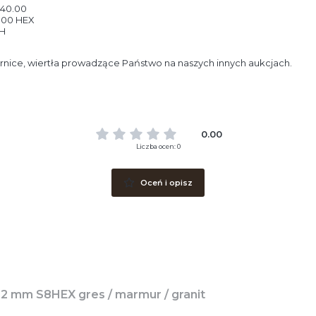
40.00
.00 HEX
H
nice, wiertła prowadzące Państwo na naszych innych aukcjach.
0.00
Liczba ocen: 0
Oceń i opisz
PRO-FIT Otwornica DIAMENTOWA D22 mm S8HEX gres / marmur / granit