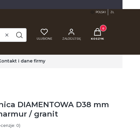
POLSKI
ZŁ
Produkty w koszyku: 0.
Wyczyść
Szukaj
ULUBIONE
ZALOGUJ SIĘ
KOSZYK
Kontakt i dane firmy
rnica DIAMENTOWA D38 mm
marmur / granit
cenzje: 0)