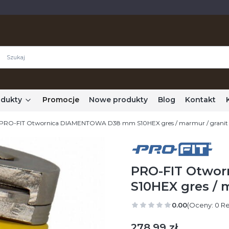
odukty
Promocje
Nowe produkty
Blog
Kontakt
PRO-FIT Otwornica DIAMENTOWA D38 mm S10HEX gres / marmur / granit
PRO-FIT Otwo
S10HEX gres / 
0.00
(Oceny: 0 Re
Cena
278,99 zł