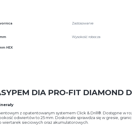
wornica
Zastosowanie
 mm
Wysokość robocza
 mm HEX
SYPEM DIA PRO-FIT DIAMOND 
inerały
mentowym z opatentowanym systemem Click & Drill®. Dostępne w ro
okość odwiertów to 25 mm. Doskonale sprawdza się w gresie, granici
 wiertarek sieciowych oraz akumulatorowych.