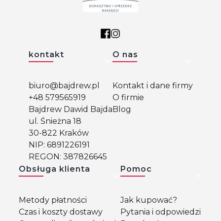
Linki w stopce
kontakt
O nas
biuro@bajdrew.pl
Kontakt i dane firmy
+48 579565919
O firmie
Bajdrew Dawid Bajda
Blog
ul. Śnieżna 18
30-822 Kraków
NIP: 6891226191
REGON: 387826645
Obsługa klienta
Pomoc
Metody płatności
Jak kupować?
Czas i koszty dostawy
Pytania i odpowiedzi