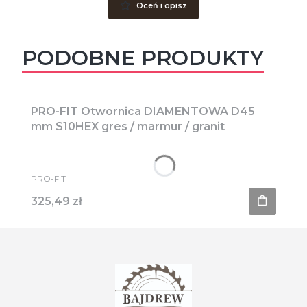
Oceń i opisz
PODOBNE PRODUKTY
PRO-FIT Otwornica DIAMENTOWA D45
mm S10HEX gres / marmur / granit
PRODUCENT
PRO-FIT
Cena
325,49 zł