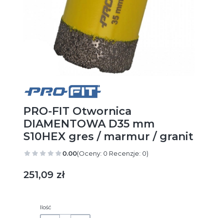
PRO-FIT Otwornica
DIAMENTOWA D35 mm
S10HEX gres / marmur / granit
0.00
(Oceny: 0 Recenzje: 0)
Cena
251,09 zł
Ilość