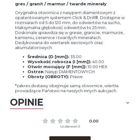
gres / granit / marmur / twarde minerały
Oryginalna otwornica z nasypem diamentowym z
opatentowanym systemem Click & Drill®. Dostępne w
rozmiarach od 5 do 120 mm, do odwiertów na sucho,
Maksymalna głębokość odwiertów to 25 mm.
Doskonale sprawdza się w gresie, granicie, marmurze,
kamieniu, ceramice i twardych minerałach.
Dedykowana do wiertarek sieciowych oraz
akumulatorowych.
Średnica (D [mm]):
35.00
Wysokość robocza (I [mm]):
40.00
Otwór mocujący (F [mm]):
10.00 HEX
Ostrze:
Nasyp DIAMENTOWYCH
Obroty (OBROTY):
Prawe
*zakres dostawy obejmuje samą otwornice, wiertła
prowadzące Państwo na naszych innych aukcjach.
OPINIE
0.00
Liczba ocen: 0