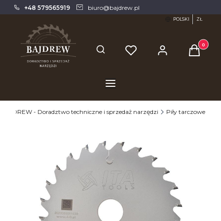
+48 579565919
biuro@bajdrew.pl
POLSKI
ZŁ
Produkty 
Otwórz wyszukiwarkę
BAJDREW - Doradztwo techniczne i sprzedaż narzędzi
Piły tarczowe