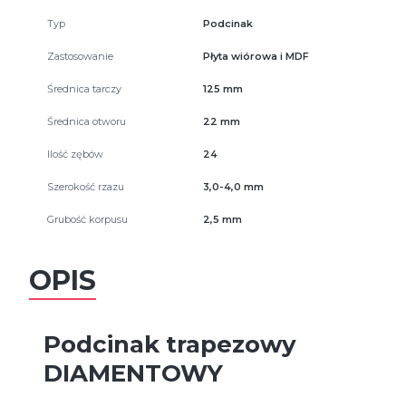
Typ
Podcinak
Zastosowanie
Płyta wiórowa i MDF
Średnica tarczy
125 mm
Średnica otworu
22 mm
Ilość zębów
24
Szerokość rzazu
3,0-4,0 mm
Grubość korpusu
2,5 mm
OPIS
Podcinak trapezowy
DIAMENTOWY