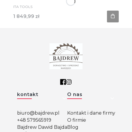
PRODUCENT
ITA TOOLS
Cena
1 849,99 zł
Linki w stopce
kontakt
O nas
biuro@bajdrew.pl
Kontakt i dane firmy
+48 579565919
O firmie
Bajdrew Dawid Bajda
Blog