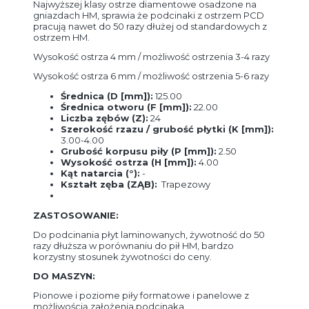
Najwyższej klasy ostrze diamentowe osadzone na
gniazdach HM, sprawia że podcinaki z ostrzem PCD
pracują nawet do 50 razy dłużej od standardowych z
ostrzem HM.
Wysokość ostrza 4 mm / możliwość ostrzenia 3-4 razy
Wysokość ostrza 6 mm / możliwość ostrzenia 5-6 razy
Średnica (D [mm]):
125.00
Średnica otworu (F [mm]):
22.00
Liczba zębów (Z):
24
Szerokość rzazu / grubość płytki (K [mm]):
3.00-4.00
Grubość korpusu piły (P [mm]):
2.50
Wysokość ostrza (H [mm]):
4.00
Kąt natarcia (°):
-
Kształt zęba (ZĄB):
Trapezowy
ZASTOSOWANIE:
Do podcinania płyt laminowanych, żywotność do 50
razy dłuższa w porównaniu do pił HM, bardzo
korzystny stosunek żywotności do ceny.
DO MASZYN:
Pionowe i poziome piły formatowe i panelowe z
możliwością założenia podcinaka.