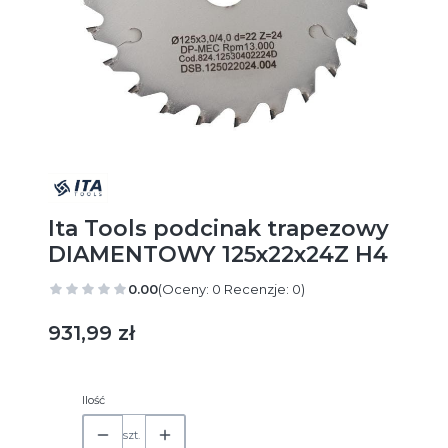
Ita Tools podcinak trapezowy
DIAMENTOWY 125x22x24Z H4
0.00
(Oceny: 0 Recenzje: 0)
Cena
931,99 zł
Ilość
szt.