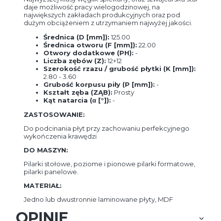
daje możliwość pracy wielogodzinowej, na
największych zakładach produkcyjnych oraz pod
dużym obciążeniem z utrzymaniem najwyżej jakości.
Średnica (D [mm]):
125.00
Średnica otworu (F [mm]):
22.00
Otwory dodatkowe (PH):
-
Liczba zębów (Z):
12+12
Szerokość rzazu / grubość płytki (K [mm]):
2.80 - 3.60
Grubość korpusu piły (P [mm]):
-
Kształt zęba (ZĄB):
Prosty
Kąt natarcia (α [°]):
-
ZASTOSOWANIE:
Do podcinania płyt przy zachowaniu perfekcyjnego
wykończenia krawędzi
DO MASZYN:
Pilarki stołowe, poziome i pionowe pilarki formatowe,
pilarki panelowe.
MATERIAŁ:
Jedno lub dwustronnie laminowane płyty, MDF
OPINIE