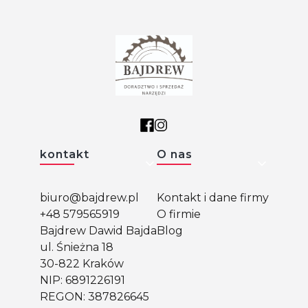
Linki w stopce
kontakt
O nas
biuro@bajdrew.pl
Kontakt i dane firmy
+48 579565919
O firmie
Bajdrew Dawid Bajda
Blog
ul. Śnieżna 18
30-822 Kraków
NIP: 6891226191
REGON: 387826645