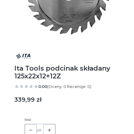
Ita Tools podcinak składany
125x22x12+12Z
0.00
(Oceny: 0 Recenzje: 0)
Cena
339,99 zł
Ilość
szt.