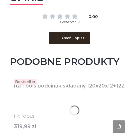
0.00
Liczba ocen: 0
Oceń i opisz
PODOBNE PRODUKTY
Bestseller
Ita Tools podcinak składany 120x20x12+12Z
PRODUCENT
ITA TOOLS
Cena
319,99 zł