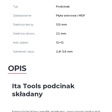
Typ
Podcinak
Zastosowanie
Płyta wiórowa i MDF
Średnica tarczy
125 mm
Średnica otworu
22 mm
Ilość zębów
12+12
Szerokość rzazu
2,8-3,6 mm
OPIS
Ita Tools podcinak
składany
Najwyższej klasy węglik spiekany, oraz szwajcarska stal