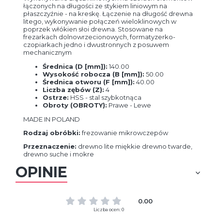
łączonych na długości ze stykiem liniowym na
płaszczyźnie - na kreskę. Łączenie na długość drewna
litego, wykonywanie połączeń wieloklinowych w
poprzek włókien słoi drewna. Stosowane na
frezarkach dolnowrzecionowych, formatyzerko-
czopiarkach jedno i dwustronnych z posuwem
mechanicznym
Średnica (D [mm]):
140.00
Wysokość robocza (B [mm]):
50.00
Średnica otworu (F [mm]):
40.00
Liczba zębów (Z):
4
Ostrze:
HSS - stal szybkotnąca
Obroty (OBROTY):
Prawe - Lewe
MADE IN POLAND
Rodzaj obróbki:
frezowanie mikrowczepów
Przeznaczenie:
drewno lite miękkie drewno twarde,
drewno suche i mokre
OPINIE
0.00
Liczba ocen: 0