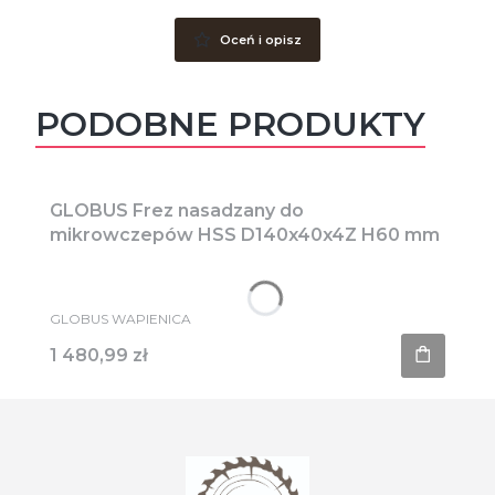
Oceń i opisz
PODOBNE PRODUKTY
GLOBUS Frez nasadzany do
mikrowczepów HSS D140x40x4Z H60 mm
PRODUCENT
GLOBUS WAPIENICA
Cena
1 480,99 zł