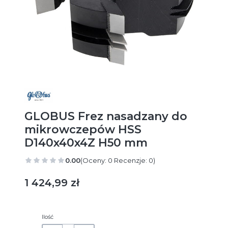
GLOBUS Frez nasadzany do
mikrowczepów HSS
D140x40x4Z H50 mm
0.00
(Oceny: 0 Recenzje: 0)
Cena
1 424,99 zł
Ilość