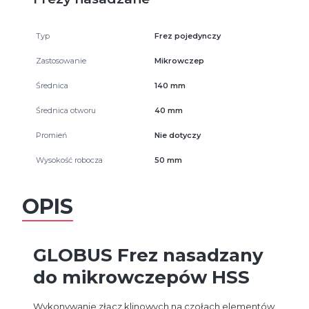
Typ
Frez pojedynczy
Zastosowanie
Mikrowczep
Średnica
140 mm
Średnica otworu
40 mm
Promień
Nie dotyczy
Wysokość robocza
50 mm
OPIS
GLOBUS Frez nasadzany
do mikrowczepów HSS
Wykonywanie złącz klinowych na czołach elementów