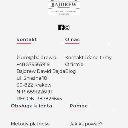
Linki w stopce
kontakt
O nas
biuro@bajdrew.pl
Kontakt i dane firmy
+48 579565919
O firmie
Bajdrew Dawid Bajda
Blog
ul. Śnieżna 18
30-822 Kraków
NIP: 6891226191
REGON: 387826645
Obsługa klienta
Pomoc
Metody płatności
Jak kupować?