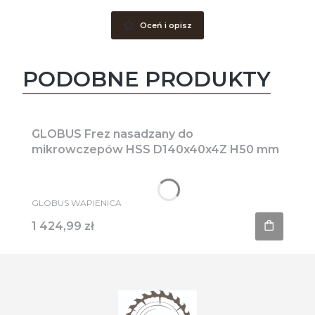
Oceń i opisz
PODOBNE PRODUKTY
GLOBUS Frez nasadzany do
mikrowczepów HSS D140x40x4Z H50 mm
PRODUCENT
GLOBUS WAPIENICA
Cena
1 424,99 zł