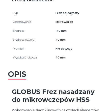
Typ
Frez pojedynczy
Zastosowanie
Mikrowczep
Średnica
140 mm
Średnica otworu
40 mm
Promień
Nie dotyczy
Wysokość robocza
40 mm
OPIS
GLOBUS Frez nasadzany
do mikrowczepów HSS
Wykonywanie złącz klinowych na czołach elementów