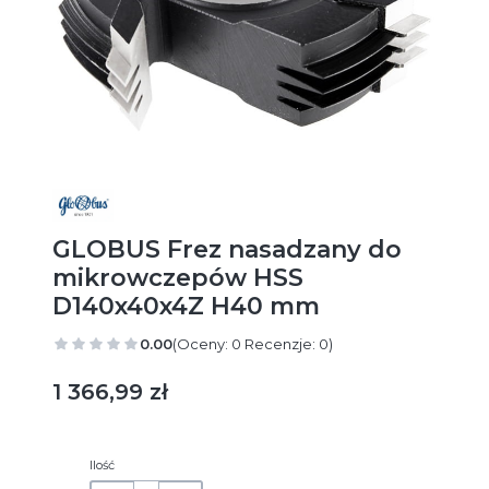
GLOBUS Frez nasadzany do
mikrowczepów HSS
D140x40x4Z H40 mm
0.00
(Oceny: 0 Recenzje: 0)
Cena
1 366,99 zł
Ilość