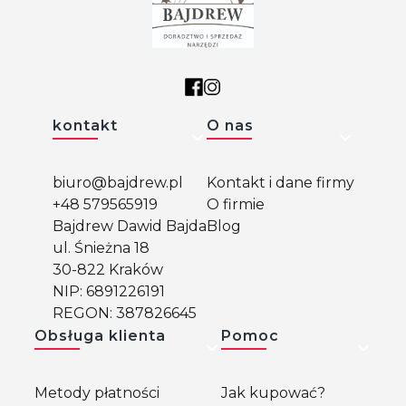
Linki w stopce
kontakt
O nas
biuro@bajdrew.pl
Kontakt i dane firmy
+48 579565919
O firmie
Bajdrew Dawid Bajda
Blog
ul. Śnieżna 18
30-822 Kraków
NIP: 6891226191
REGON: 387826645
Obsługa klienta
Pomoc
Metody płatności
Jak kupować?