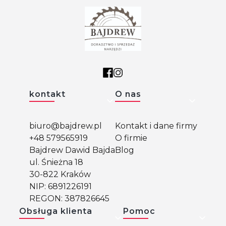
Linki w stopce
kontakt
O nas
biuro@bajdrew.pl
Kontakt i dane firmy
+48 579565919
O firmie
Bajdrew Dawid Bajda
Blog
ul. Śnieżna 18
30-822 Kraków
NIP: 6891226191
REGON: 387826645
Obsługa klienta
Pomoc