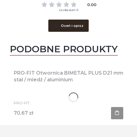
0.00
Liczba ocen: 0
Oceń i opisz
PODOBNE PRODUKTY
PRO-FIT Otwornica BIMETAL PLUS D21 mm
stal / miedź / aluminium
PRODUCENT
PRO-FIT
Cena
70,67 zł