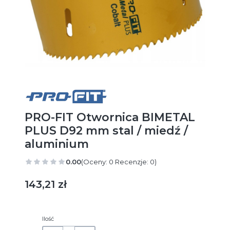
PRO-FIT Otwornica BIMETAL
PLUS D92 mm stal / miedź /
aluminium
0.00
(Oceny: 0 Recenzje: 0)
Cena
143,21 zł
Ilość