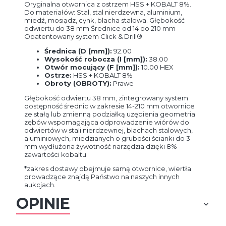
Oryginalna otwornica z ostrzem HSS + KOBALT 8%.
Do materiałów: Stal, stal nierdzewna, aluminium,
miedź, mosiądz, cynk, blacha stalowa. Głębokość
odwiertu do 38 mm Średnice od 14 do 210 mm
Opatentowany system Click & Drill®
Średnica (D [mm]):
92.00
Wysokość robocza (I [mm]):
38.00
Otwór mocujący (F [mm]):
10.00 HEX
Ostrze:
HSS + KOBALT 8%
Obroty (OBROTY):
Prawe
Głębokość odwiertu 38 mm, zintegrowany system
dostępność średnic w zakresie 14-210 mm otwornice
ze stałą lub zmienną podziałką uzębienia geometria
zębów wspomagająca odprowadzenie wiórów do
odwiertów w stali nierdzewnej, blachach stalowych,
aluminiowych, miedzianych o grubości ścianki do 3
mm wydłużona żywotność narzędzia dzięki 8%
zawartości kobaltu
*zakres dostawy obejmuje samą otwornice, wiertła
prowadzące znajdą Państwo na naszych innych
aukcjach.
OPINIE