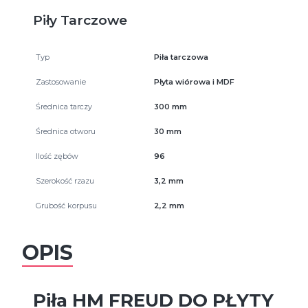
Piły Tarczowe
Typ
Piła tarczowa
Zastosowanie
Płyta wiórowa i MDF
Średnica tarczy
300 mm
Średnica otworu
30 mm
Ilość zębów
96
Szerokość rzazu
3,2 mm
Grubość korpusu
2,2 mm
OPIS
Piła HM FREUD DO PŁYTY