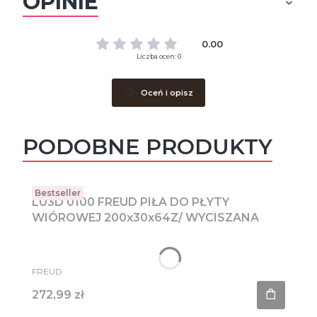
OPINIE
0.00
Liczba ocen: 0
Oceń i opisz
PODOBNE PRODUKTY
Bestseller
LU3D 0100 FREUD PIŁA DO PŁYTY
WIÓROWEJ 200x30x64Z/ WYCISZANA
PRODUCENT
FREUD
Cena
272,99 zł