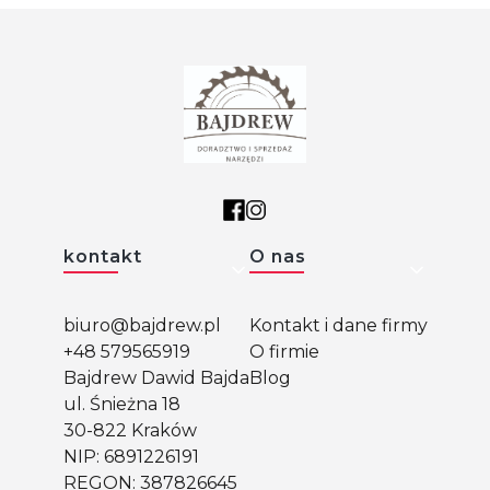
Linki w stopce
kontakt
O nas
biuro@bajdrew.pl
Kontakt i dane firmy
+48 579565919
O firmie
Bajdrew Dawid Bajda
Blog
ul. Śnieżna 18
30-822 Kraków
NIP: 6891226191
REGON: 387826645