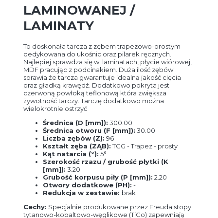
LAMINOWANEJ /
LAMINATY
To doskonała tarcza z zębem trapezowo-prostym
dedykowana do ukośnic oraz pilarek ręcznych.
Najlepiej sprawdza się w laminatach, płycie wiórowej,
MDF pracując z podcinakiem. Duża ilość zębów
sprawia że tarcza gwarantuje idealną jakość cięcia
oraz gładką krawędź. Dodatkowo pokryta jest
czerwoną powłoką teflonową która zwiększa
żywotność tarczy. Tarczę dodatkowo można
wielokrotnie ostrzyć
Średnica (D [mm]):
300.00
Średnica otworu (F [mm]):
30.00
Liczba zębów (Z):
96
Kształt zęba (ZĄB):
TCG - Trapez - prosty
Kąt natarcia (°):
5°
Szerokość rzazu / grubość płytki (K
[mm]):
3.20
Grubość korpusu piły (P [mm]):
2.20
Otwory dodatkowe (PH):
-
Redukcja w zestawie:
brak
Cechy:
Specjalnie produkowane przez Freuda stopy
tytanowo-kobaltowo-węglikowe (TiCo) zapewniają