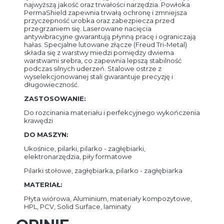
najwyższą jakość oraz trwałości narzędzia. Powłoka
PermaShield zapewnia trwałą ochronę i zmniejsza
przyczepność urobka oraz zabezpiecza przed
przegrzaniem się. Laserowane nacięcia
antywibracyjne gwarantują płynną pracę i ograniczają
hałas. Specjalne lutowane złącze (Freud Tri-Metal)
składa się z warstwy miedzi pomiędzy dwiema
warstwami srebra, co zapewnia lepszą stabilność
podczas silnych uderzeń. Stalowe ostrze z
wyselekcjonowanej stali gwarantuje precyzję i
długowieczność.
ZASTOSOWANIE:
Do rozcinania materiału i perfekcyjnego wykończenia
krawędzi
D
O
MASZYN:
Ukośnice, pilarki, pilarko - zagłębiarki,
elektronarzędzia, piły formatowe
Pilarki stołowe, zagłębiarka, pilarko - zagłębiarka
MATERIAŁ:
Płyta wiórowa, Aluminium, materiały kompozytowe,
HPL, PCV, Solid Surface, laminaty