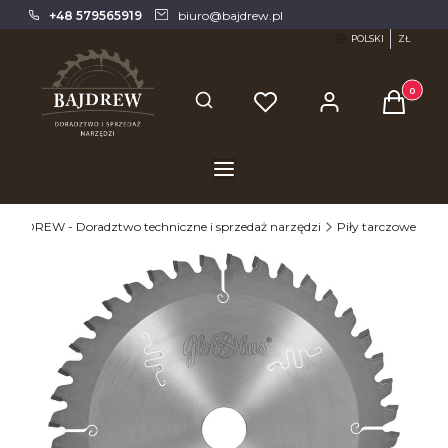
+48 579565919
biuro@bajdrew.pl
POLSKI
ZŁ
Produkty 
Otwórz wyszukiwarkę
BAJDREW - Doradztwo techniczne i sprzedaż narzędzi
Piły tarczowe