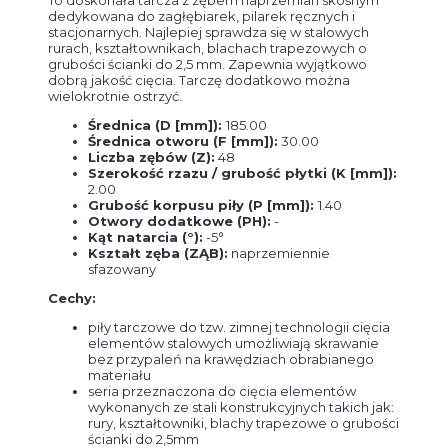
dedykowana do zagłębiarek, pilarek ręcznych i
stacjonarnych. Najlepiej sprawdza się w stalowych
rurach, kształtownikach, blachach trapezowych o
grubości ścianki do 2,5 mm. Zapewnia wyjątkowo
dobrą jakość cięcia. Tarczę dodatkowo można
wielokrotnie ostrzyć.
Średnica (D [mm]):
185.00
Średnica otworu (F [mm]):
30.00
Liczba zębów (Z):
48
Szerokość rzazu / grubość płytki (K [mm]):
2.00
Grubość korpusu piły (P [mm]):
1.40
Otwory dodatkowe (PH):
-
Kąt natarcia (°):
-5°
Kształt zęba (ZĄB):
naprzemiennie
sfazowany
Cechy:
piły tarczowe do tzw. zimnej technologii cięcia
elementów stalowych umożliwiają skrawanie
bez przypaleń na krawędziach obrabianego
materiału
seria przeznaczona do cięcia elementów
wykonanych ze stali konstrukcyjnych takich jak:
rury, kształtowniki, blachy trapezowe o grubości
ścianki do 2,5mm