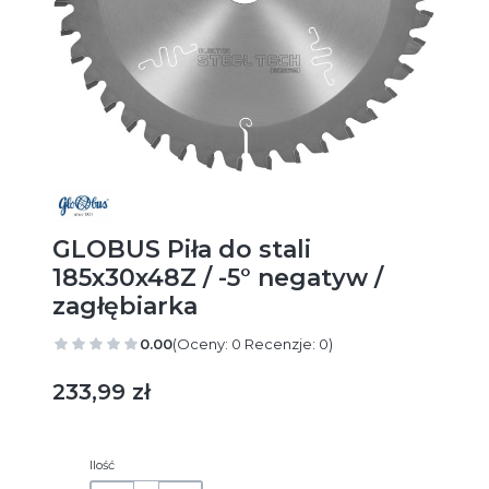
GLOBUS Piła do stali
185x30x48Z / -5° negatyw /
zagłębiarka
0.00
(Oceny: 0 Recenzje: 0)
Cena
233,99 zł
Ilość