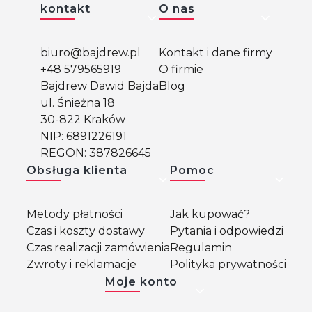
Linki w stopce
kontakt
O nas
biuro@bajdrew.pl
Kontakt i dane firmy
+48 579565919
O firmie
Bajdrew Dawid Bajda
Blog
ul. Śnieżna 18
30-822 Kraków
NIP: 6891226191
REGON: 387826645
Obsługa klienta
Pomoc
Metody płatności
Jak kupować?
Czas i koszty dostawy
Pytania i odpowiedzi
Czas realizacji zamówienia
Regulamin
Zwroty i reklamacje
Polityka prywatności
Moje konto