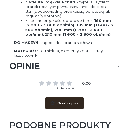
cięcie stali miękkiej konstrukcyjnej z użyciem
pilarek ręcznych przystosowanych do cięcia
stali (z odpowiednią prędkością obrotową lub
regulacją obrotów)
zalecane prędkości obrotowe tarcz:
160 mm
(2 000 - 3 000 obr/min), 185 mm (1 800 - 2
500 obr/min), 200 mm (1 700 - 2 400
obr/min), 210 mm (1 600 - 2 300 obr/min)
D
O
MASZYN:
zagębiarka, pilarka stołowa
MATERIAŁ:
Stal miękka, elementy ze stali - rury,
kształtowniki
OPINIE
0.00
Liczba ocen: 0
Oceń i opisz
PODOBNE PRODUKTY