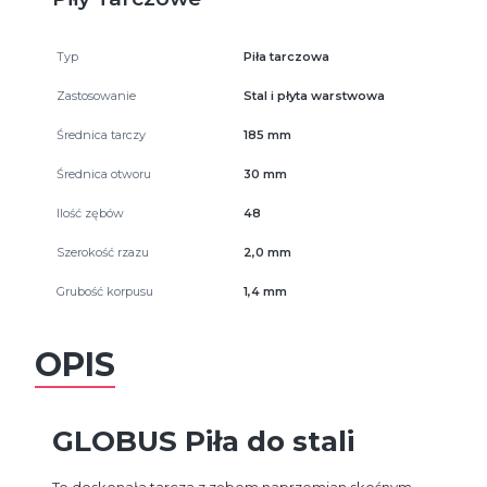
Typ
Piła tarczowa
Zastosowanie
Stal i płyta warstwowa
Średnica tarczy
185 mm
Średnica otworu
30 mm
Ilość zębów
48
Szerokość rzazu
2,0 mm
Grubość korpusu
1,4 mm
OPIS
GLOBUS Piła do stali
To doskonała tarcza z zębem naprzemian skośnym