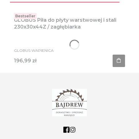
Bestseller
GLOBUS Piła do płyty warstwowej i stali
230x30x44Z / zagłębiarka
PRODUCENT
GLOBUS WAPIENICA
Cena
196,99 zł