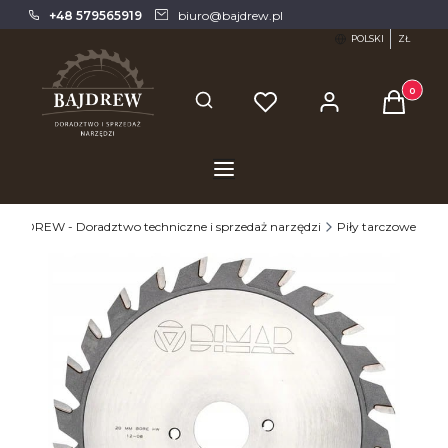
+48 579565919
biuro@bajdrew.pl
POLSKI
ZŁ
Produkty 
Otwórz wyszukiwarkę
BAJDREW - Doradztwo techniczne i sprzedaż narzędzi
Piły tarczowe