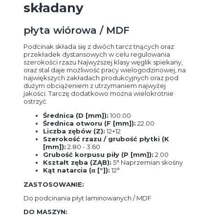
składany
płyta wiórowa / MDF
Podcinak składa się z dwóch tarcz tnących oraz
przekładek dystansowych w celu regulowania
szerokości rzazu Najwyższej klasy węglik spiekany,
oraz stal daje możliwość pracy wielogodzinowej, na
największych zakładach produkcyjnych oraz pod
dużym obciążeniem z utrzymaniem najwyżej
jakości. Tarczę dodatkowo można wielokrotnie
ostrzyć.
Średnica (D [mm]):
100.00
Średnica otworu (F [mm]):
22.00
Liczba zębów (Z):
12+12
Szerokość rzazu / grubość płytki (K
[mm]):
2.80 - 3.60
Grubość korpusu piły (P [mm]):
2.00
Kształt zęba (ZĄB):
5° Naprzemian skośny
Kąt natarcia (α [°]):
12°
ZASTOSOWANIE:
Do podcinania płyt laminowanych / MDF
DO MASZYN: