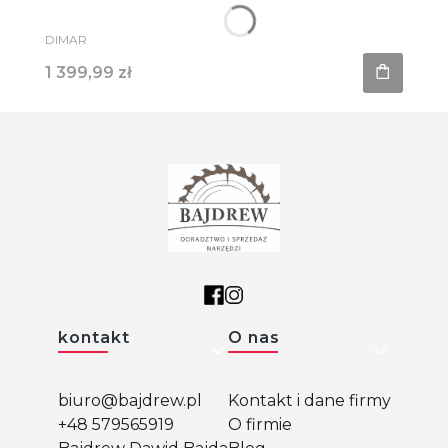
PRODUCENT
DIMAR
Cena
1 399,99 zł
Linki w stopce
kontakt
O nas
biuro@bajdrew.pl
Kontakt i dane firmy
+48 579565919
O firmie