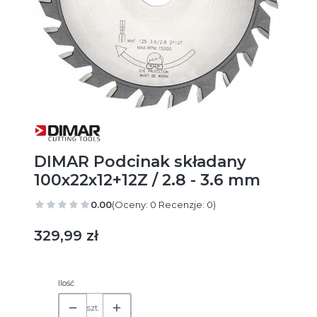
DIMAR Podcinak składany
100x22x12+12Z / 2.8 - 3.6 mm
0.00
(Oceny: 0 Recenzje: 0)
Cena
329,99 zł
Ilość
szt.